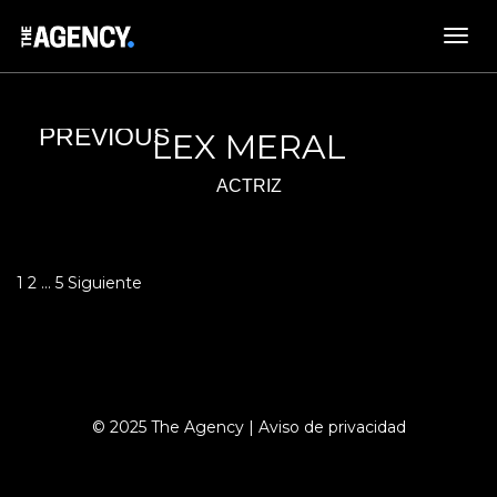
LEX MERAL
ACTRIZ
Paginación
1
2
…
5
Siguiente
de
entradas
© 2025 The Agency |
Aviso de privacidad