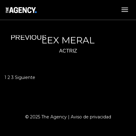
LEX MERAL
ACTRIZ
Paginación
1
2
3
Siguiente
de
entradas
© 2025 The Agency |
Aviso de privacidad